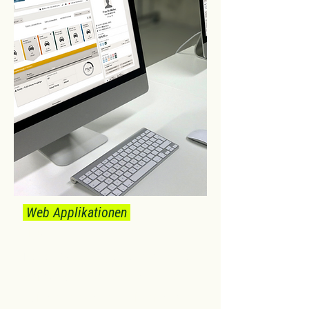
Web Applikationen
.
Ergo
Neuentwicklung einer Callcenter-
Software mit on-demand Zugriff
auf alle relevanten Informationen