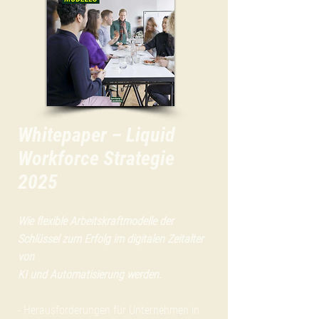
Whitepaper – Liquid
Workforce Strategie
2025
Wie flexible Arbeitskraftmodelle der
Schlüssel zum Erfolg im digitalen Zeitalter
von
KI und Automatisierung werden.
- Herausforderungen für Unternehmen in